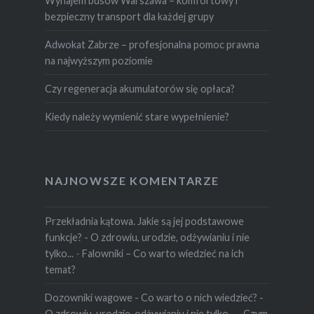
Wynajem busów Warszawa – komfortowy i
bezpieczny transport dla każdej grupy
Adwokat Zabrze – profesjonalna pomoc prawna
na najwyższym poziomie
Czy regeneracja akumulatorów się opłaca?
Kiedy należy wymienić stare wypełnienie?
NAJNOWSZE KOMENTARZE
Przekładnia kątowa. Jakie są jej podstawowe
funkcje? - O zdrowiu, urodzie, odżywianiu i nie
tylko...
-
Falowniki – Co warto wiedzieć na ich
temat?
Dozowniki wagowe - Co warto o nich wiedzieć? -
O zdrowiu, urodzie, odżywianiu i nie tylko...
-
Czym