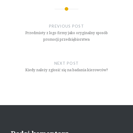
Nawigacja
wpisu
PREVIOUS POST
Przedmioty z logo firmy jako oryginalny sposób
promocji przedsiębiorstwa
NEXT POST
Kiedy należy zgłosić się na badania kierowców?