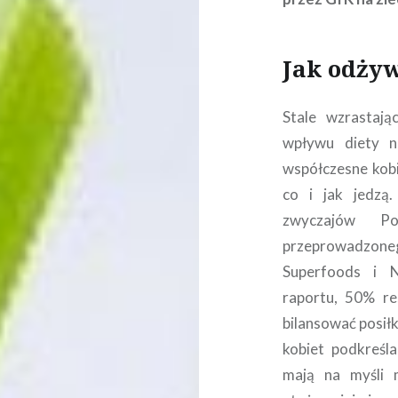
Jak odżyw
Stale wzrastaj
wpływu diety n
współczesne kob
co i jak jedzą.
zwyczajów Po
przeprowadzonego
Superfoods i N
raportu, 50% re
bilansować posił
kobiet podkreśla
mają na myśli 