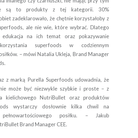
ia lnianego czy czarnuszki, nie mając przy tym
że są to produkty z tej kategorii. 30%
biet zadeklarowało, że chętnie korzystałoby z
perfoods, ale nie wie, które wybrać. Dlatego
 edukacja na ich temat oraz pokazywanie
ykorzystania superfoods w codziennym
siłków. – mówi Natalia Ukleja, Brand Manager
ds.
raz z marką Purella Superfoods udowadnia, że
ie może być niezwykle szybkie i proste – z
a kielichowego NutriBullet oraz produktów
oods wystarczy dosłownie kilka chwil na
 pełnowartościowego posiłku. – Jakub
triBullet Brand Manager CEE.