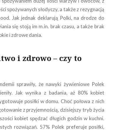
e spożywaniem dużej ilości warzyw i owoców, z
ości spożywanych słodyczy, a także z rezygnacją
food. Jak jednak deklarują Polki, na drodze do
nia się stoją im m.in. brak czasu, a także brak
kie i zdrowe dania.
atwo i zdrowo – czy to
andemii sprawiły, że nawyki żywieniowe Polek
ieniły. Jak wynika z badania, aż 80% kobiet
ygotowuje posiłki w domu. Choć połowa z nich
otowanie z przyjemnością, dzisiejszy tryb życia
szości kobiet spędzać długich godzin w kuchni.
stych rozwiązań. 57% Polek preferuje posiłki,