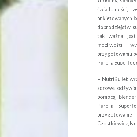
kurkumy, siemien
świadomości, 
ankietowanych ko
dobrodziejstw su
tak ważna jest
możliwości w
przygotowaniu po
Purella Superfoo
– NutriBullet w
zdrowe odżywian
pomocą blender
Purella Superf
przygotowanie
Czostkiewicz, Nu