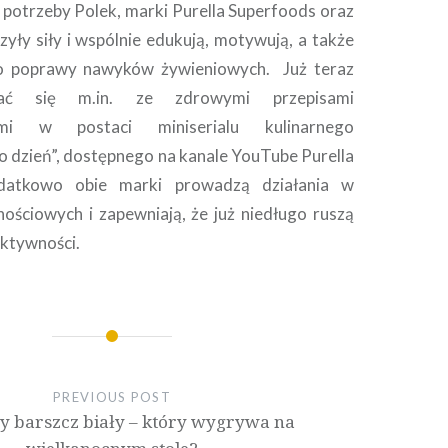
potrzeby Polek, marki Purella Superfoods oraz
zyły siły i wspólnie edukują, motywują, a także
 do poprawy nawyków żywieniowych. Już teraz
ać się m.in. ze zdrowymi przepisami
ymi w postaci miniserialu kulinarnego
o dzień”, dostępnego na kanale YouTube Purella
datkowo obie marki prowadzą działania w
ościowych i zapewniają, że już niedługo ruszą
aktywności.
PREVIOUS POST
y barszcz biały – który wygrywa na