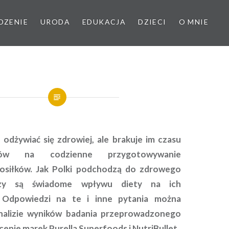
DZENIE
URODA
EDUKACJA
DZIECI
O MNIE
odżywiać się zdrowiej, ale brakuje im czasu
ów na codzienne przygotowywanie
osiłków. Jak Polki podchodzą do zdrowego
Czy są świadome wpływu diety na ich
 Odpowiedzi na te i inne pytania można
analizie wyników badania przeprowadzonego
cenie marek Purella Superfoods i NutriBullet.