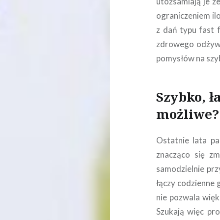
utożsamiają je z
ograniczeniem il
z dań typu fast 
zdrowego odżywia
pomysłów na szyb
Szybko, ł
możliwe?
Ostatnie lata p
znacząco się zm
samodzielnie prz
łączy codzienne g
nie pozwala więk
Szukają więc pro