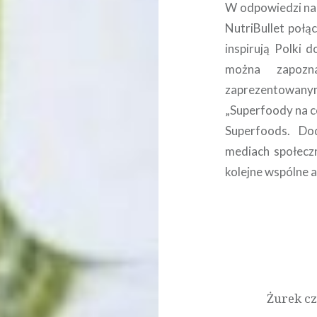
W odpowiedzi na 
NutriBullet połąc
inspirują Polki
można zapozn
zaprezentowan
„Superfoody na c
Superfoods. Do
mediach społeczn
kolejne wspólne 
Nawigacja
wpisu
Żurek cz