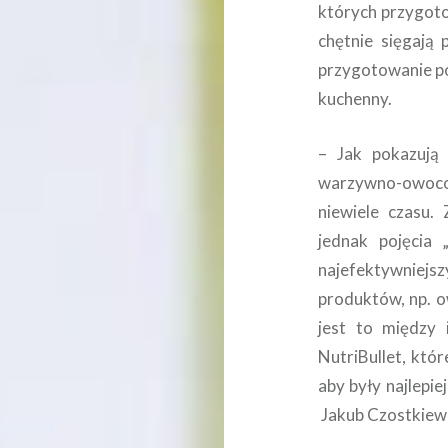
których przygoto
chętnie sięgają 
przygotowanie po
kuchenny.
– Jak pokazują 
warzywno-owoc
niewiele czasu.
jednak pojęcia 
najefektywniejsz
produktów, np. 
jest to między 
NutriBullet, któr
aby były najlepie
Jakub Czostkiewi