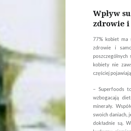
Wpływ sup
zdrowie i
77% kobiet ma 
zdrowie i samo
poszczególnych 
kobiety nie zaw
częściej pojawiaj
– Superfoods to
wzbogacają diet
minerały. Współ
swoich daniach, 
dokładnie są. W