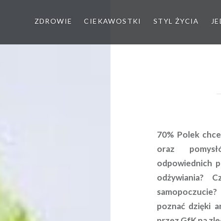
ZDROWIE
CIEKAWOSTKI
STYL ŻYCIA
JE
70% Polek chce 
oraz pomysł
odpowiednich p
odżywiania? 
samopoczucie?
poznać dzięki 
przez GfK na zle