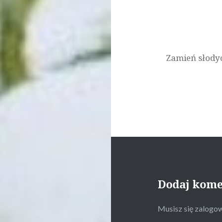
Zamień słodyc
Dodaj kom
Musisz się
zalogo