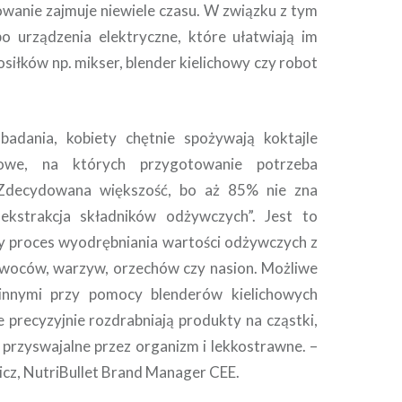
wanie zajmuje niewiele czasu. W związku z tym
po urządzenia elektryczne, które ułatwiają im
siłków np. mikser, blender kielichowy czy robot
badania, kobiety chętnie spożywają koktajle
owe, na których przygotowanie potrzeba
 Zdecydowana większość, bo aż 85% nie zna
„ekstrakcja składników odżywczych”. Jest to
y proces wyodrębniania wartości odżywczych z
owoców, warzyw, orzechów czy nasion. Możliwe
innymi przy pomocy blenderów kielichowych
e precyzyjnie rozdrabniają produkty na cząstki,
j przyswajalne przez organizm i lekkostrawne. –
cz, NutriBullet Brand Manager CEE.