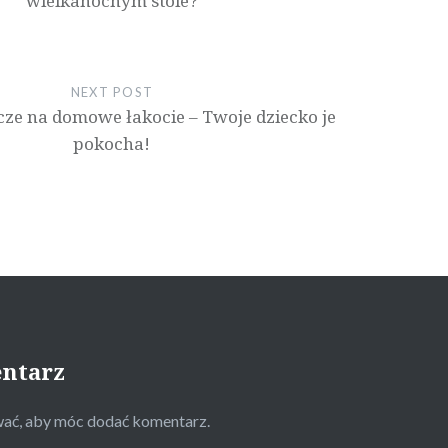
wielkanocnym stole?
NEXT POST
ze na domowe łakocie – Twoje dziecko je
pokocha!
entarz
wać
, aby móc dodać komentarz.