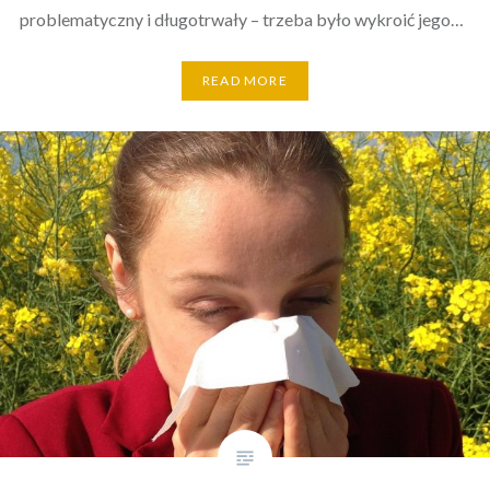
problematyczny i długotrwały – trzeba było wykroić jego…
READ MORE