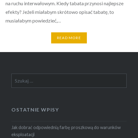
na ruchu interwałowym. Kiedy tabata przynosi najlepsze
efekty? Jeżeli miałabym skrótowo opisać tabatę, to
musiałabym powiedzieć,…
READ MORE
Szukaj:
OSTATNIE WPISY
Jak dobrać odpowiednią farbę proszkową do warunków
eksploatacji