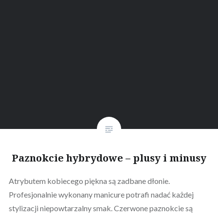
Paznokcie hybrydowe – plusy i minusy
Atrybutem kobiecego piękna są zadbane dłonie.
Profesjonalnie wykonany manicure potrafi nadać każdej
stylizacji niepowtarzalny smak. Czerwone paznokcie są