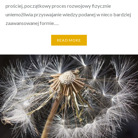
prościej, początkowy proces rozwojowy fizycznie
uniemożliwia przyswajanie wiedzy podanej w nieco bardziej
zaawansowanej formie….
READ MORE