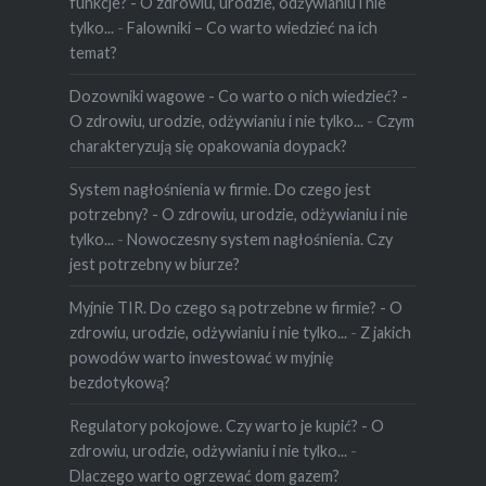
funkcje? - O zdrowiu, urodzie, odżywianiu i nie
tylko...
-
Falowniki – Co warto wiedzieć na ich
temat?
Dozowniki wagowe - Co warto o nich wiedzieć? -
O zdrowiu, urodzie, odżywianiu i nie tylko...
-
Czym
charakteryzują się opakowania doypack?
System nagłośnienia w firmie. Do czego jest
potrzebny? - O zdrowiu, urodzie, odżywianiu i nie
tylko...
-
Nowoczesny system nagłośnienia. Czy
jest potrzebny w biurze?
Myjnie TIR. Do czego są potrzebne w firmie? - O
zdrowiu, urodzie, odżywianiu i nie tylko...
-
Z jakich
powodów warto inwestować w myjnię
bezdotykową?
Regulatory pokojowe. Czy warto je kupić? - O
zdrowiu, urodzie, odżywianiu i nie tylko...
-
Dlaczego warto ogrzewać dom gazem?