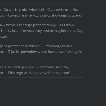
 Co warto o nich wiedzieć? - O zdrowiu, urodzie,
o...
-
Czym charakteryzują się opakowania doypack?
 w firmie. Do czego jest potrzebny? - O zdrowiu,
 nie tylko...
-
Nowoczesny system nagłośnienia. Czy
urze?
o są potrzebne w firmie? - O zdrowiu, urodzie,
o...
-
Z jakich powodów warto inwestować w myjnię
. Czy warto je kupić? - O zdrowiu, urodzie,
o...
-
Dlaczego warto ogrzewać dom gazem?