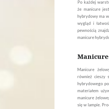
Po każdej warstw
że manicure jes
hybrydowy ma wie
wygląd i łatwoś
pewnością znajdz
manicure hybryd
Manicure 
Manicure żelowy
również cieszy 
hybrydowego pod 
materiałem uży
manicure żeloweg
się w lampie. Pr