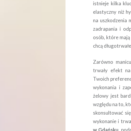
istnieje kilka k
elastyczny niż h
na uszkodzenia m
zadrapania i odp
osób, które mają
chcą długotrwałe
Zarówno manicur
trwały efekt na
Twoich preferenc
wykonania i zap
żelowy jest bard
względu na to, kt
skonsultować się
wykonanie i trw
w Gdańsku
, pod