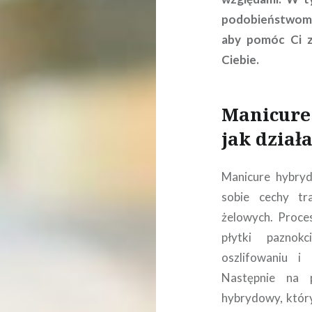
podobieństwom
aby pomóc Ci zd
Ciebie.
Manicure 
jak dział
Manicure hybryd
sobie cechy tr
żelowych. Proce
płytki paznok
oszlifowaniu i
Następnie na p
hybrydowy, który