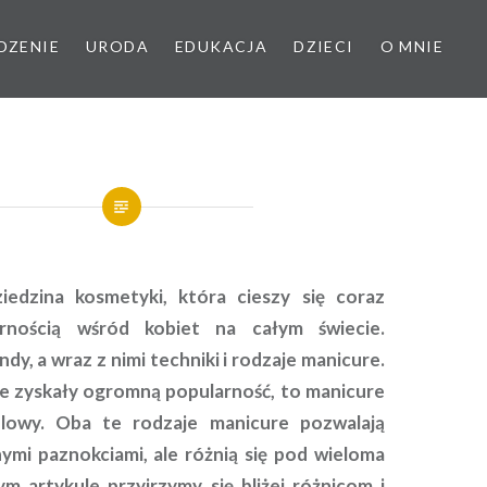
DZENIE
URODA
EDUKACJA
DZIECI
O MNIE
iedzina kosmetyki, która cieszy się coraz
arnością wśród kobiet na całym świecie.
ndy, a wraz z nimi techniki i rodzaje manicure.
re zyskały ogromną popularność, to manicure
lowy. Oba te rodzaje manicure pozwalają
nymi paznokciami, ale różnią się pod wieloma
m artykule przyjrzymy się bliżej różnicom i