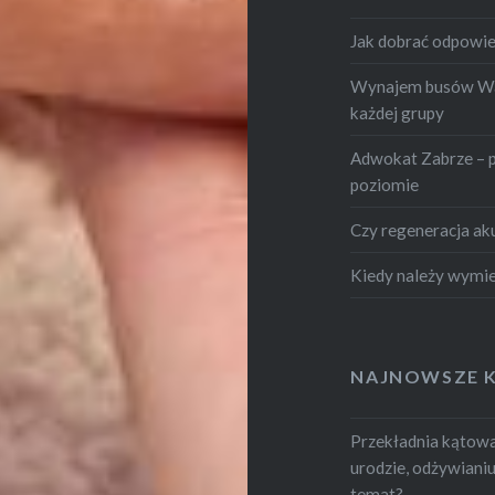
Jak dobrać odpowie
Wynajem busów War
każdej grupy
Adwokat Zabrze – 
poziomie
Czy regeneracja ak
Kiedy należy wymie
NAJNOWSZE 
Przekładnia kątowa.
urodzie, odżywianiu i
temat?