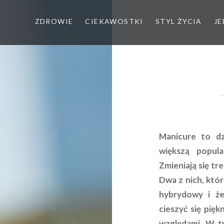
ZDROWIE
CIEKAWOSTKI
STYL ŻYCIA
JE
Manicure to dz
większą popul
Zmieniają się tre
Dwa z nich, któ
hybrydowy i że
cieszyć się pięk
względami. W ty