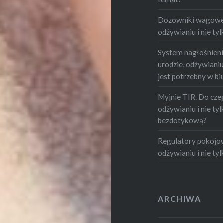
Dozowniki wagowe -
odżywianiu i nie tylk
System nagłośnienia
urodzie, odżywianiu i
jest potrzebny w bi
Myjnie TIR. Do czeg
odżywianiu i nie tylk
bezdotykową?
Regulatory pokojowe
odżywianiu i nie tylk
ARCHIWA