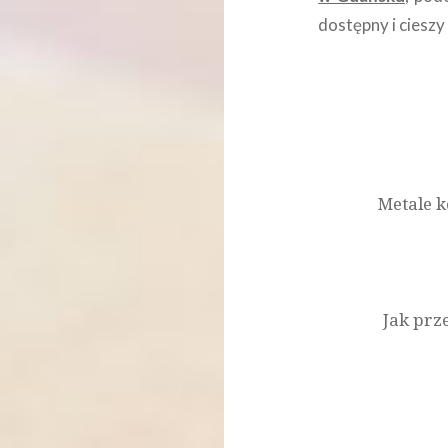
dostępny i ciesz
Nawigacja
wpisu
Metale k
Jak prz