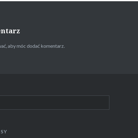
entarz
wać
, aby móc dodać komentarz.
ISY