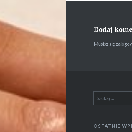
Dodaj kom
Musisz się
zalogo
Szukaj:
OSTATNIE WP