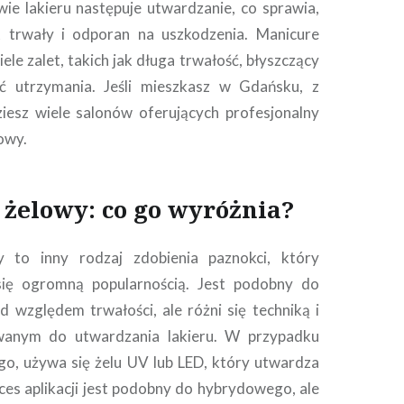
ie lakieru następuje utwardzanie, co sprawia,
t trwały i odporan na uszkodzenia. Manicure
le zalet, takich jak długa trwałość, błyszczący
ć utrzymania. Jeśli mieszkasz w Gdańsku, z
iesz wiele salonów oferujących profesjonalny
owy.
żelowy: co go wyróżnia?
 to inny rodzaj zdobienia paznokci, który
się ogromną popularnością. Jest podobny do
względem trwałości, ale różni się techniką i
wanym do utwardzania lakieru. W przypadku
o, używa się żelu UV lub LED, który utwardza
oces aplikacji jest podobny do hybrydowego, ale