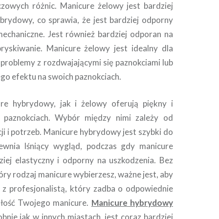
luczowych różnic. Manicure żelowy jest bardziej
ybrydowy, co sprawia, że jest bardziej odporny
echaniczne. Jest również bardziej odporan na
ryskiwanie. Manicure żelowy jest idealny dla
 problemy z rozdwajającymi się paznokciami lub
go efektu na swoich paznokciach.
e hybrydowy, jak i żelowy oferują piękny i
 paznokciach. Wybór między nimi zależy od
ji i potrzeb. Manicure hybrydowy jest szybki do
ewnia lśniący wygląd, podczas gdy manicure
ziej elastyczny i odporny na uszkodzenia. Bez
óry rodzaj manicure wybierzesz, ważne jest, aby
 z profesjonalistą, który zadba o odpowiednie
ałość Twojego manicure.
Manicure hybrydowy
obnie jak w innych miastach, jest coraz bardziej