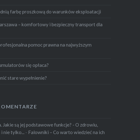
dnią farbę proszkową do warunków eksploatacji
szawa – komfortowy i bezpieczny transport dla
profesjonalna pomoc prawna na najwyższym
umulatorów się opłaca?
nić stare wypełnienie?
KOMENTARZE
 Jakie są jej podstawowe funkcje? - O zdrowiu,
 nie tylko...
-
Falowniki – Co warto wiedzieć na ich