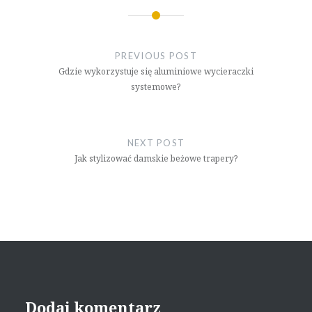
Nawigacja
wpisu
PREVIOUS POST
Gdzie wykorzystuje się aluminiowe wycieraczki
systemowe?
NEXT POST
Jak stylizować damskie beżowe trapery?
Dodaj komentarz