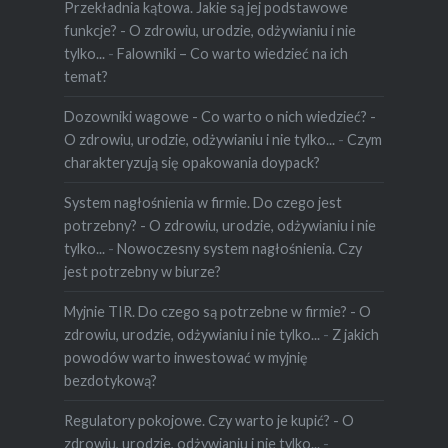
Przekładnia kątowa. Jakie są jej podstawowe
funkcje? - O zdrowiu, urodzie, odżywianiu i nie
tylko...
-
Falowniki – Co warto wiedzieć na ich
temat?
Dozowniki wagowe - Co warto o nich wiedzieć? -
O zdrowiu, urodzie, odżywianiu i nie tylko...
-
Czym
charakteryzują się opakowania doypack?
System nagłośnienia w firmie. Do czego jest
potrzebny? - O zdrowiu, urodzie, odżywianiu i nie
tylko...
-
Nowoczesny system nagłośnienia. Czy
jest potrzebny w biurze?
Myjnie TIR. Do czego są potrzebne w firmie? - O
zdrowiu, urodzie, odżywianiu i nie tylko...
-
Z jakich
powodów warto inwestować w myjnię
bezdotykową?
Regulatory pokojowe. Czy warto je kupić? - O
zdrowiu, urodzie, odżywianiu i nie tylko...
-