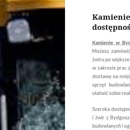
Kamienie
dostępno
Kamienie w By
Możesz zamówić 
żwiru po większe
w zakresie prac 
dostawę na miej
sprzęt budowlan
ułatwić sobie real
Szeroka dostępno
i żwir z Bydgosz
budowlanych i og