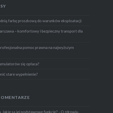
ISY
dnią farbę proszkową do warunków eksploatacji
szawa – komfortowy i bezpieczny transport dla
profesjonalna pomoc prawna na najwyższym
umulatorów się opłaca?
nić stare wypełnienie?
KOMENTARZE
 Jakie są jej podstawowe funkcje? - O zdrowiu,