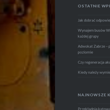
OSTATNIE WP
Jak dobrać odpowie
Wynajem busów War
każdej grupy
Adwokat Zabrze – 
poziomie
Czy regeneracja ak
Kiedy należy wymie
NAJNOWSZE 
Przekładnia kątowa.