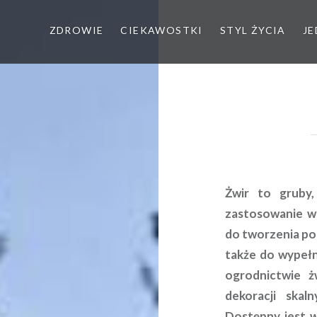
ZDROWIE
CIEKAWOSTKI
STYL ŻYCIA
JE
Żwir to gruby,
zastosowanie w 
do tworzenia po
także do wypełn
ogrodnictwie ż
dekoracji ska
Dostępny jest w