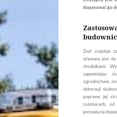
dopasować go do
Zastosow
budownic
Żwir znajduje s
używany jest do
chodnikami. Wy
zapewniając s
ogrodnictwie żw
dekoracji skaln
poprawę jej str
rozmiarach, od
pozwala na dopas