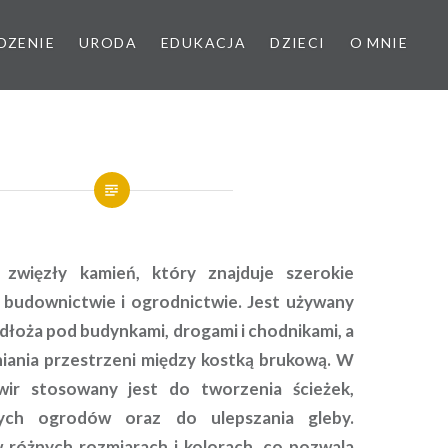
DZENIE
URODA
EDUKACJA
DZIECI
O MNIE
 zwięzły kamień, który znajduje szerokie
budownictwie i ogrodnictwie. Jest używany
dłoża pod budynkami, drogami i chodnikami, a
iania przestrzeni między kostką brukową. W
wir stosowany jest do tworzenia ścieżek,
lnych ogrodów oraz do ulepszania gleby.
 różnych rozmiarach i kolorach, co pozwala