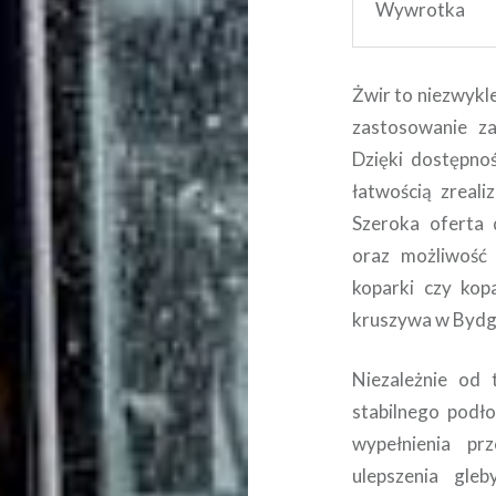
Wywrotka
Żwir to niezwykl
zastosowanie za
Dzięki dostępnoś
łatwością zreal
Szeroka oferta 
oraz możliwość
koparki czy kop
kruszywa w Bydgo
Niezależnie od 
stabilnego podł
wypełnienia pr
ulepszenia gle