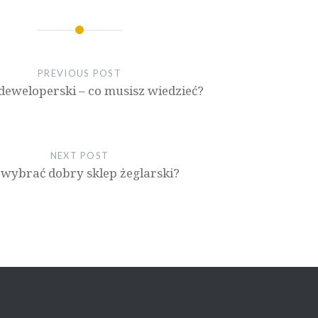
PREVIOUS POST
deweloperski – co musisz wiedzieć?
NEXT POST
 wybrać dobry sklep żeglarski?