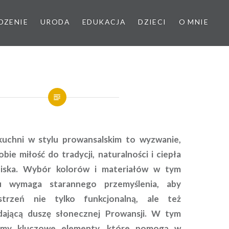
DZENIE
URODA
EDUKACJA
DZIECI
O MNIE
kuchni w stylu prowansalskim to wyzwanie,
bie miłość do tradycji, naturalności i ciepła
ska. Wybór kolorów i materiałów w tym
lu wymaga starannego przemyślenia, aby
strzeń nie tylko funkcjonalną, ale też
dającą duszę słonecznej Prowansji. W tym
imy kluczowe elementy, które pomogą w