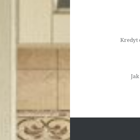
Nawigacja
wpisu
Kredyt 
Jak