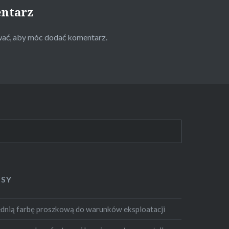
entarz
wać
, aby móc dodać komentarz.
ISY
dnią farbę proszkową do warunków eksploatacji