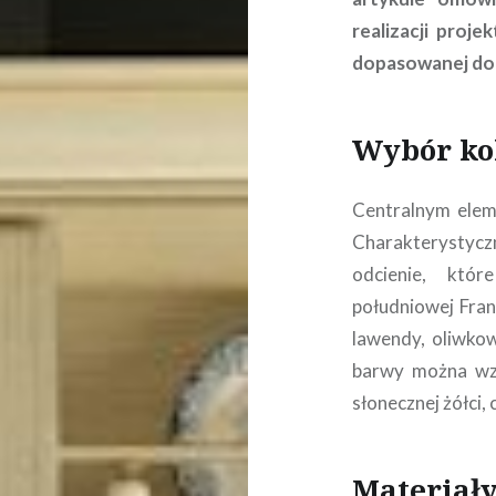
realizacji proje
dopasowanej do 
Wybór kol
Centralnym eleme
Charakterystycz
odcienie, któr
południowej Fran
lawendy, oliwkowe
barwy można wzb
słonecznej żółci,
Materiały