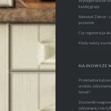
Wynajem busów War
każdej grupy
Adwokat Zabrze – 
poziomie
Czy regeneracja ak
Kiedy należy wymie
NAJNOWSZE 
Przekładnia kątowa.
urodzie, odżywianiu i
temat?
Dozowniki wagowe -
odżywianiu i nie tylk