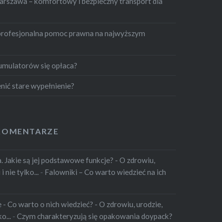
szawa – komfortowy i bezpieczny transport dla
profesjonalna pomoc prawna na najwyższym
umulatorów się opłaca?
nić stare wypełnienie?
KOMENTARZE
 Jakie są jej podstawowe funkcje? - O zdrowiu,
 nie tylko...
-
Falowniki – Co warto wiedzieć na ich
 Co warto o nich wiedzieć? - O zdrowiu, urodzie,
o...
-
Czym charakteryzują się opakowania doypack?