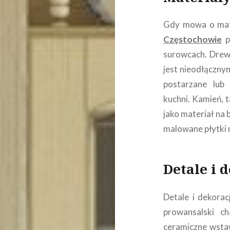
Gdy mowa o mat
Częstochowie
p
surowcach. Drewn
jest nieodłączny
postarzane lub 
kuchni. Kamień, t
jako materiał na 
malowane płytki 
Detale i d
Detale i dekorac
prowansalski ch
ceramiczne wstaw