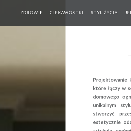
ZDROWIE
CIEKAWOSTKI
STYL ŻYCIA
JE
Projektowanie 
które łączy w so
domowego ogni
unikalnym sty
stworzyć prze
estetycznie od
artykule omów