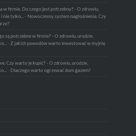
 w firmie. Do czego jest potrzebny? - O zdrowiu,
 nie tylko...
-
Nowoczesny system nagłośnienia. Czy
urze?
o są potrzebne w firmie? - O zdrowiu, urodzie,
o...
-
Z jakich powodów warto inwestować w myjnię
. Czy warto je kupić? - O zdrowiu, urodzie,
o...
-
Dlaczego warto ogrzewać dom gazem?