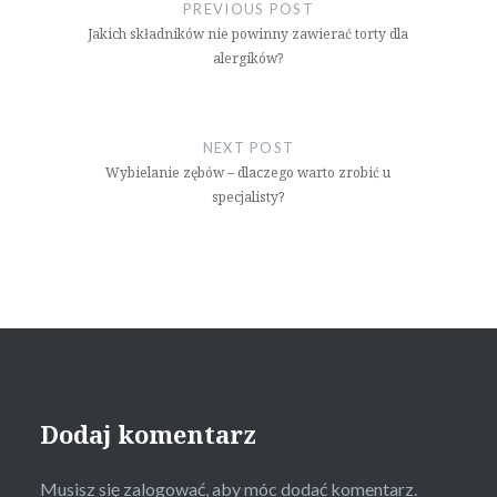
wpisu
PREVIOUS POST
Jakich składników nie powinny zawierać torty dla
alergików?
NEXT POST
Wybielanie zębów – dlaczego warto zrobić u
specjalisty?
Dodaj komentarz
Musisz się
zalogować
, aby móc dodać komentarz.