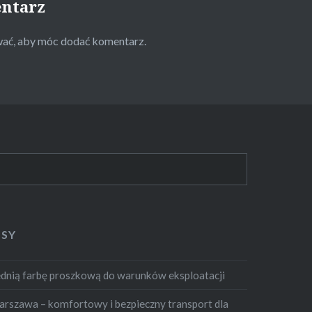
entarz
wać
, aby móc dodać komentarz.
ISY
dnią farbę proszkową do warunków eksploatacji
szawa – komfortowy i bezpieczny transport dla