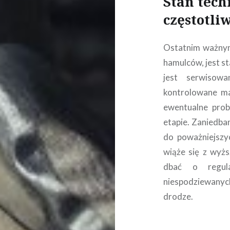
Stan tech
częstotli
Ostatnim ważnym
hamulców, jest st
jest serwisow
kontrolowane ma
ewentualne pro
etapie. Zaniedba
do poważniejszy
wiąże się z wyż
dbać o regula
niespodziewany
drodze.