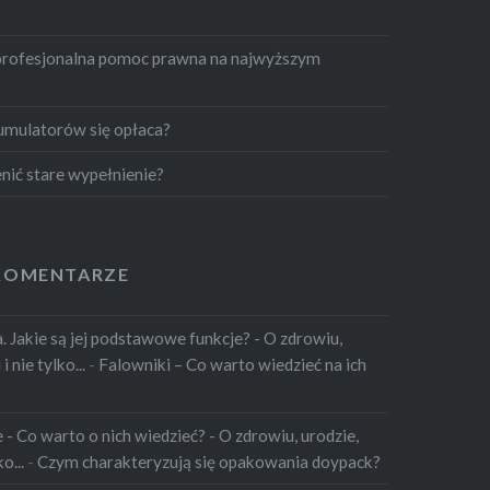
profesjonalna pomoc prawna na najwyższym
umulatorów się opłaca?
nić stare wypełnienie?
KOMENTARZE
 Jakie są jej podstawowe funkcje? - O zdrowiu,
 nie tylko...
-
Falowniki – Co warto wiedzieć na ich
 Co warto o nich wiedzieć? - O zdrowiu, urodzie,
o...
-
Czym charakteryzują się opakowania doypack?