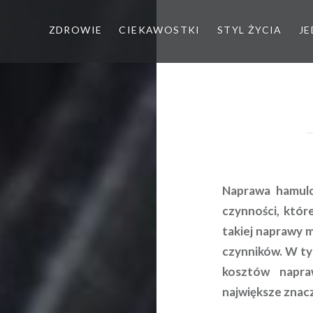
ZDROWIE
CIEKAWOSTKI
STYL ŻYCIA
JE
Naprawa hamul
czynności, któr
takiej naprawy m
czynników. W ty
kosztów napra
największe znacz