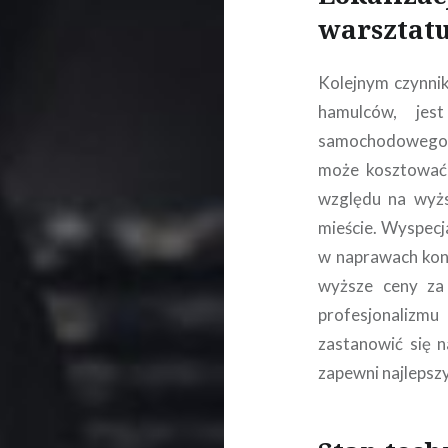
warsztat
Kolejnym czynni
hamulców, jest
samochodowego
może kosztować 
względu na wyżs
mieście. Wyspecj
w naprawach ko
wyższe ceny za 
profesjonalizm
zastanowić się 
zapewni najlepszy