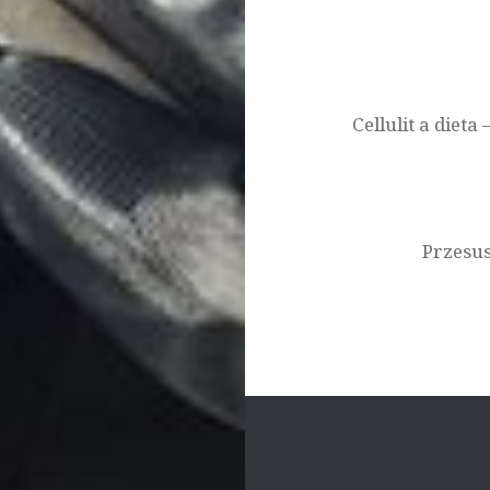
Nawigacja
wpisu
Cellulit a diet
Przesus