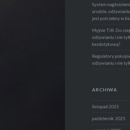
System nagłośnienia
urodzie, odżywianiu i
jest potrzebny w bi
Myjnie TIR. Do czeg
odżywianiu i nie tylk
bezdotykową?
Regulatory pokojowe
odżywianiu i nie tylk
ARCHIWA
listopad 2025
październik 2025