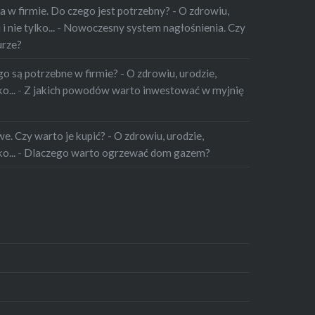
 w firmie. Do czego jest potrzebny? - O zdrowiu,
 nie tylko...
-
Nowoczesny system nagłośnienia. Czy
urze?
o są potrzebne w firmie? - O zdrowiu, urodzie,
o...
-
Z jakich powodów warto inwestować w myjnię
. Czy warto je kupić? - O zdrowiu, urodzie,
o...
-
Dlaczego warto ogrzewać dom gazem?