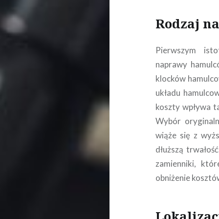
Rodzaj na
Pierwszym ist
naprawy hamulc
klocków hamulcow
układu hamulcow
koszty wpływa ta
Wybór oryginaln
wiąże się z wyżs
dłuższą trwałoś
zamienniki, któ
obniżenie kosztó
Lokalizacj