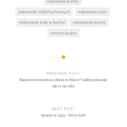
malowanie kuchni
malowanie mebli kuchennych
malowanie ścian
malowanie ścian w kuchni
odnawianie kuchni
remont kuchni
Nawigacja
wpisu
PREVIOUS POST
Najnowocześniejsza szkoła w Polsce? Lublin pokazuje
jak to się robi
NEXT POST
Spanie w ciąży – który bok?