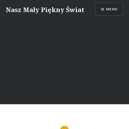
Skip
Nasz Mały Piękny Świat
MENU
to
content