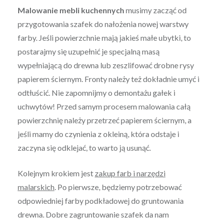
Malowanie mebli kuchennych
musimy zacząć od
przygotowania szafek do nałożenia nowej warstwy
farby. Jeśli powierzchnie mają jakieś małe ubytki, to
postarajmy się uzupełnić je specjalną masą
wypełniającą do drewna lub zeszlifować drobne rysy
papierem ściernym. Fronty należy też dokładnie umyć i
odtłuścić. Nie zapomnijmy o demontażu gałek i
uchwytów! Przed samym procesem malowania całą
powierzchnię należy przetrzeć papierem ściernym, a
jeśli mamy do czynienia z okleiną, która odstaje i
zaczyna się odklejać, to warto ją usunąć.
Kolejnym krokiem jest
zakup farb i narzędzi
malarskich
. Po pierwsze, będziemy potrzebować
odpowiedniej farby podkładowej do gruntowania
drewna. Dobre zagruntowanie szafek da nam