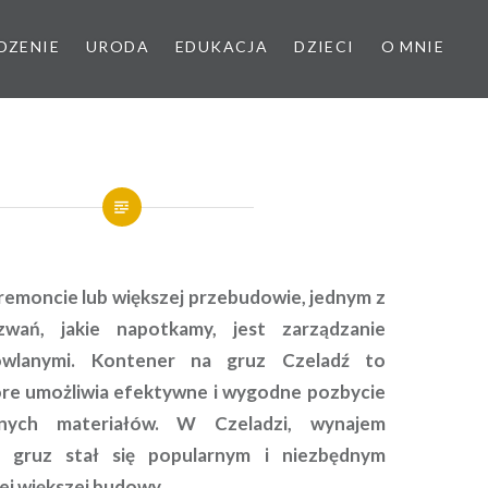
DZENIE
URODA
EDUKACJA
DZIECI
O MNIE
 remoncie lub większej przebudowie, jednym z
zwań, jakie napotkamy, jest zarządzanie
wlanymi. Kontener na gruz Czeladź to
óre umożliwia efektywne i wygodne pozbycie
bnych materiałów. W Czeladzi, wynajem
 gruz stał się popularnym i niezbędnym
j większej budowy.