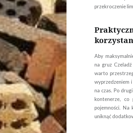
przekroczenie li
Praktycz
korzystan
Aby maksymalnie
na gruz Czelad
warto przestrzeg
wyprzedzeniem i 
na czas. Po drug
kontenerze, co
pojemności. Na 
uniknąć dodatko