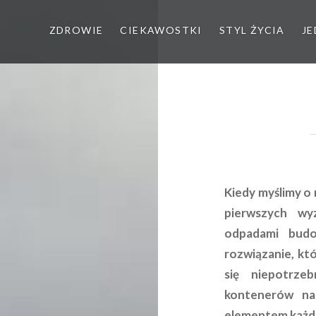
ZDROWIE
CIEKAWOSTKI
STYL ŻYCIA
JE
Kiedy myślimy o
pierwszych wy
odpadami budo
rozwiązanie, kt
się niepotrze
kontenerów na
elementem każde