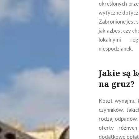
określonych przep
wytyczne dotycz
Zabronione jest 
jak azbest czy c
lokalnymi reg
niespodzianek.
Jakie są 
na gruz?
Koszt wynajmu k
czynników, taki
rodzaj odpadów. 
oferty różnyc
dodatkowe opłaty