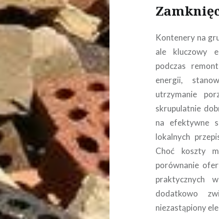
Zamknięc
Kontenery na gru
ale kluczowy e
podczas remont
energii, stan
utrzymanie po
skrupulatnie dob
na efektywne s
lokalnych przepi
Choć koszty mo
porównanie ofer
praktycznych 
dodatkowo zwi
niezastąpiony ele