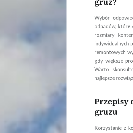
gruz?
Wybór odpowiedn
odpadów, które 
rozmiary konte
indywidualnych p
remontowych wys
gdy większe pr
Warto skonsult
najlepsze rozwiąz
Przepisy 
gruzu
Korzystanie z k