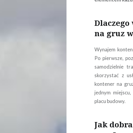
Dlaczego
na gruz w
Wynajem kontener
Po pierwsze, poz
samodzielnie t
skorzystać z us
kontener na gru
jednym miejscu,
placu budowy.
Jak dobr