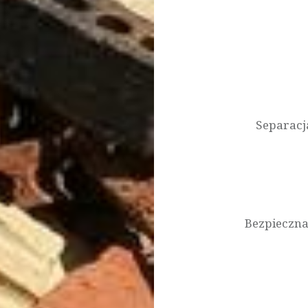
Nawigacja
wpisu
Separacj
Bezpieczna