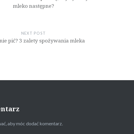
mleko następne?
NEXT POST
 nie pić? 3 zalety spożywania mleka
entarz
wać
, aby móc dodać komentarz.