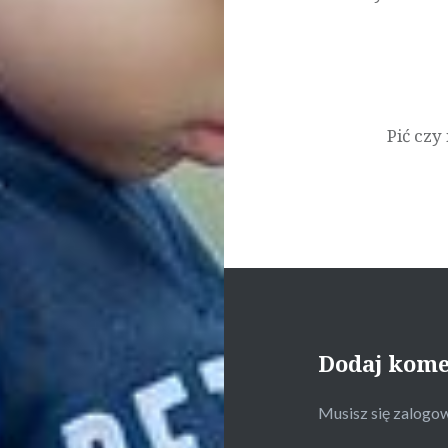
Pić czy
Dodaj kom
Musisz się
zalogo