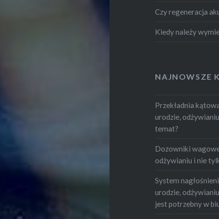
Czy regeneracja ak
Kiedy należy wymie
NAJNOWSZE 
Przekładnia kątowa.
urodzie, odżywianiu i
temat?
Dozowniki wagowe -
odżywianiu i nie tylk
System nagłośnienia
urodzie, odżywianiu i
jest potrzebny w bi