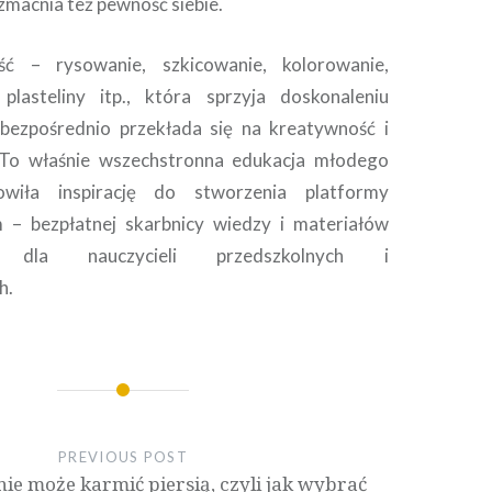
macnia też pewność siebie.
ć – rysowanie, szkicowanie, kolorowanie,
lasteliny itp., która sprzyja doskonaleniu
 bezpośrednio przekłada się na kreatywność i
 To właśnie wszechstronna edukacja młodego
owiła inspirację do stworzenia platformy
– bezpłatnej skarbnicy wiedzy i materiałów
h dla nauczycieli przedszkolnych i
h.
PREVIOUS POST
ie może karmić piersią, czyli jak wybrać