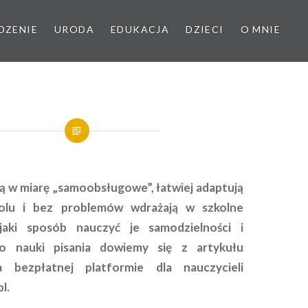
DZENIE
URODA
EDUKACJA
DZIECI
O MNIE
są w miarę „samoobsługowe”, łatwiej adaptują
kolu i bez problemów wdrażają w szkolne
jaki sposób nauczyć je samodzielności i
o nauki pisania dowiemy się z artykułu
 bezpłatnej platformie dla nauczycieli
l.