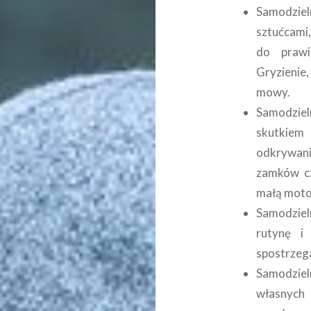
Samodzieln
sztućcami
do prawi
Gryzienie,
mowy.
Samodziel
skutkiem
odkrywani
zamków cz
małą moto
Samodziel
rutynę i 
spostrzega
Samodzie
własnych 