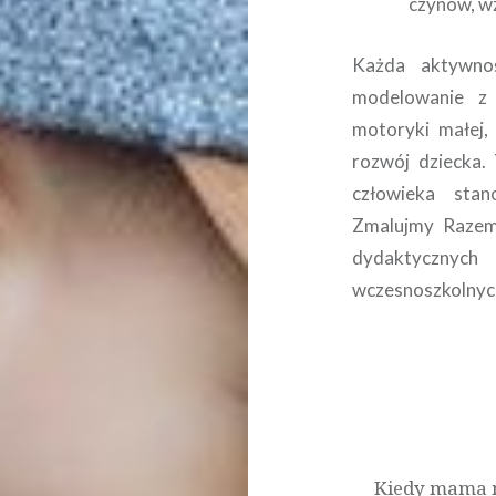
czynów, wz
Każda aktywnoś
modelowanie z p
motoryki małej,
rozwój dziecka.
człowieka stan
Zmalujmy Razem 
dydaktycznyc
wczesnoszkolnyc
Nawigacja
wpisu
Kiedy mama n