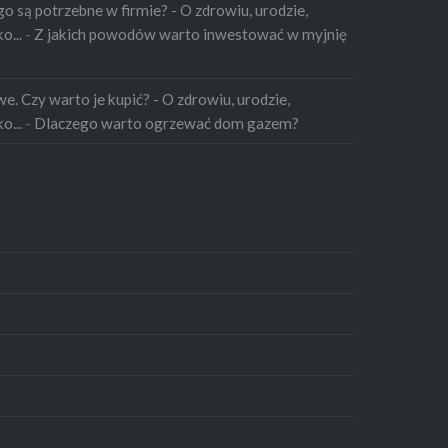
o są potrzebne w firmie? - O zdrowiu, urodzie,
o...
-
Z jakich powodów warto inwestować w myjnię
. Czy warto je kupić? - O zdrowiu, urodzie,
o...
-
Dlaczego warto ogrzewać dom gazem?