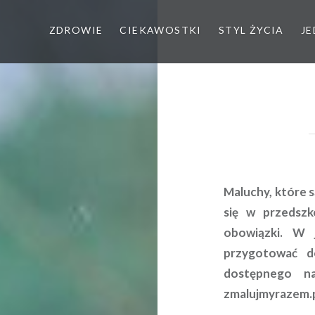
ZDROWIE
CIEKAWOSTKI
STYL ŻYCIA
JE
Maluchy, które 
się w przedsz
obowiązki. W 
przygotować d
dostępnego na
zmalujmyrazem.p