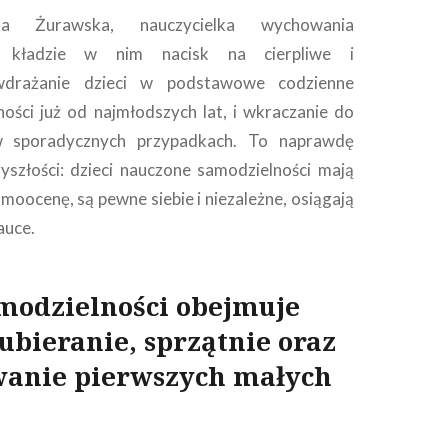
ta Żurawska, nauczycielka wychowania
o, kładzie w nim nacisk na cierpliwe i
wdrażanie dzieci w podstawowe codzienne
ności już od najmłodszych lat, i wkraczanie do
 sporadycznych przypadkach. To naprawdę
yszłości: dzieci nauczone samodzielności mają
moocenę, są pewne siebie i niezależne, osiągają
auce.
modzielności obejmuje
 ubieranie, sprzątnie oraz
anie pierwszych małych