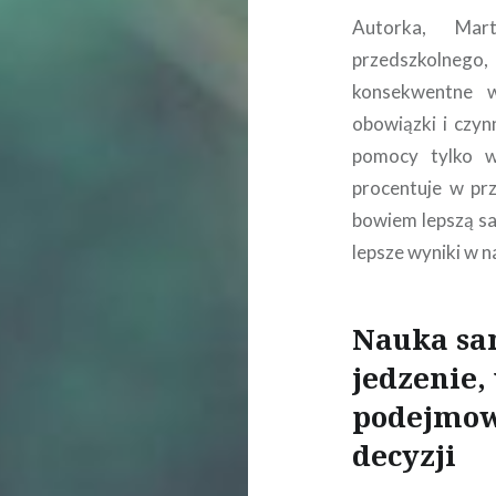
Autorka, Mar
przedszkolneg
konsekwentne 
obowiązki i czyn
pomocy tylko w
procentuje w prz
bowiem lepszą sa
lepsze wyniki w n
Nauka sa
jedzenie,
podejmow
decyzji