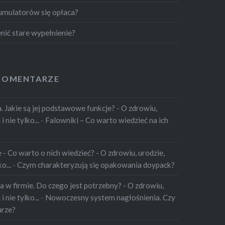
umulatorów się opłaca?
nić stare wypełnienie?
KOMENTARZE
 Jakie są jej podstawowe funkcje? - O zdrowiu,
 nie tylko...
-
Falowniki – Co warto wiedzieć na ich
 Co warto o nich wiedzieć? - O zdrowiu, urodzie,
o...
-
Czym charakteryzują się opakowania doypack?
 w firmie. Do czego jest potrzebny? - O zdrowiu,
 nie tylko...
-
Nowoczesny system nagłośnienia. Czy
urze?