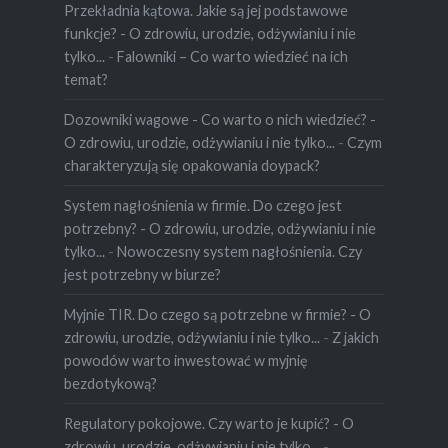
Przekładnia kątowa. Jakie są jej podstawowe
funkcje? - O zdrowiu, urodzie, odżywianiu i nie
tylko...
-
Falowniki – Co warto wiedzieć na ich
temat?
Dozowniki wagowe - Co warto o nich wiedzieć? -
O zdrowiu, urodzie, odżywianiu i nie tylko...
-
Czym
charakteryzują się opakowania doypack?
System nagłośnienia w firmie. Do czego jest
potrzebny? - O zdrowiu, urodzie, odżywianiu i nie
tylko...
-
Nowoczesny system nagłośnienia. Czy
jest potrzebny w biurze?
Myjnie TIR. Do czego są potrzebne w firmie? - O
zdrowiu, urodzie, odżywianiu i nie tylko...
-
Z jakich
powodów warto inwestować w myjnię
bezdotykową?
Regulatory pokojowe. Czy warto je kupić? - O
zdrowiu, urodzie, odżywianiu i nie tylko...
-