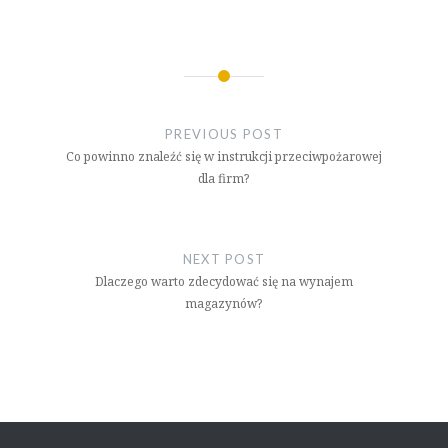
Nawigacja
wpisu
PREVIOUS POST
Co powinno znaleźć się w instrukcji przeciwpożarowej
dla firm?
NEXT POST
Dlaczego warto zdecydować się na wynajem
magazynów?