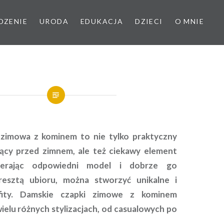
DZENIE
URODA
EDUKACJA
DZIECI
O MNIE
zimowa z kominem to nie tylko praktyczny
ący przed zimnem, ale też ciekawy element
ybierając odpowiedni model i dobrze go
esztą ubioru, można stworzyć unikalne i
tfity. Damskie czapki zimowe z kominem
ielu różnych stylizacjach, od casualowych po