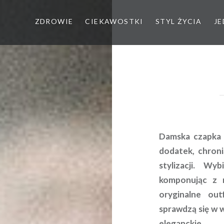
ZDROWIE
CIEKAWOSTKI
STYL ŻYCIA
JE
Damska czapka 
dodatek, chroni
stylizacji. W
komponując z r
oryginalne ou
sprawdzą się w w
eleganckie.