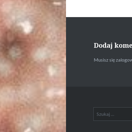
Dodaj kom
Musisz się
zalogo
Szukaj: