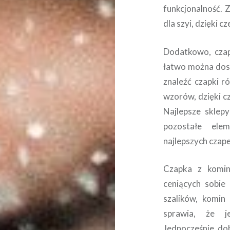
funkcjonalność. 
dla szyi, dzięki c
Dodatkowo, czap
łatwo można dost
znaleźć czapki r
wzorów, dzięki c
Najlepsze sklep
pozostałe ele
najlepszych czap
Czapka z komi
ceniących sobie
szalików, komin
sprawia, że j
Jednocześnie, do