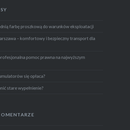
ISY
dnią farbę proszkową do warunków eksploatacji
szawa – komfortowy i bezpieczny transport dla
profesjonalna pomoc prawna na najwyższym
umulatorów się opłaca?
nić stare wypełnienie?
KOMENTARZE