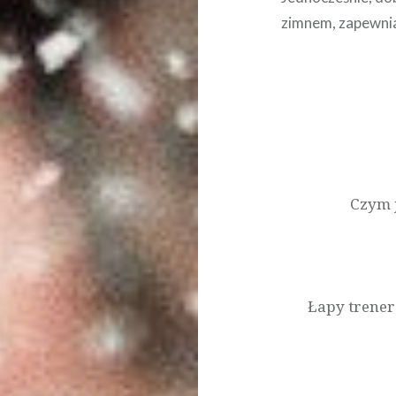
zimnem, zapewnia
Nawigacja
wpisu
Czym 
Łapy trener