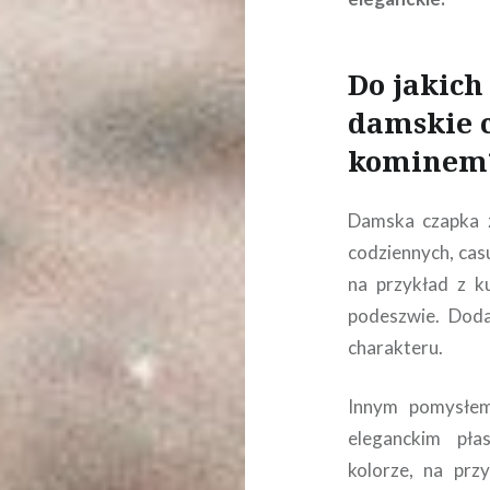
Do jakich
damskie 
kominem
Damska czapka 
codziennych, cas
na przykład z k
podeszwie. Doda
charakteru.
Innym pomysłem
eleganckim pł
kolorze, na pr