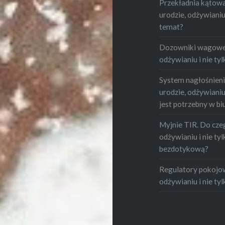
Przekładnia kątowa.
urodzie, odżywianiu i
temat?
Dozowniki wagowe -
odżywianiu i nie tylk
System nagłośnienia
urodzie, odżywianiu i
jest potrzebny w bi
Myjnie TIR. Do czeg
odżywianiu i nie tylk
bezdotykową?
Regulatory pokojowe
odżywianiu i nie tylk