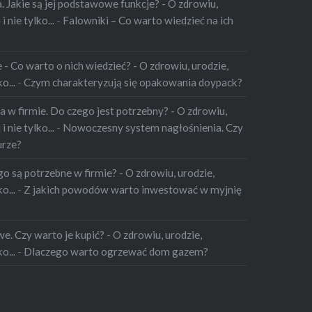
 Jakie są jej podstawowe funkcje? - O zdrowiu,
 nie tylko...
-
Falowniki – Co warto wiedzieć na ich
 Co warto o nich wiedzieć? - O zdrowiu, urodzie,
o...
-
Czym charakteryzują się opakowania doypack?
 w firmie. Do czego jest potrzebny? - O zdrowiu,
 nie tylko...
-
Nowoczesny system nagłośnienia. Czy
urze?
o są potrzebne w firmie? - O zdrowiu, urodzie,
o...
-
Z jakich powodów warto inwestować w myjnię
. Czy warto je kupić? - O zdrowiu, urodzie,
o...
-
Dlaczego warto ogrzewać dom gazem?