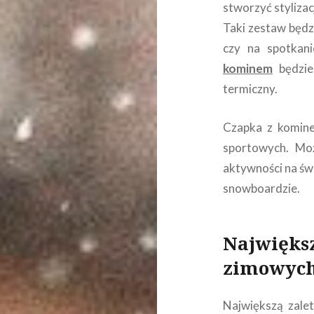
stworzyć stylizac
Taki zestaw będz
czy na spotkani
kominem
będzie
termiczny.
Czapka z komine
sportowych. Mo
aktywności na świ
snowboardzie.
Najwięks
zimowych
Największą zalet