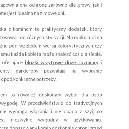
Zapewnia ona ochronę zarówno dla głowy, jak i
zemu jest idealna na zimowe dni.
ka z kominem to praktyczny dodatek, który
osować do różnych stylizacji. Na rynku można
óżne pod względem wersji kolorystycznych czy
zemu każda kobieta może znaleźć coś dla siebie.
y oferujące
bluzki wizytowe duże rozmiary
i
menty garderoby pozwalają na wybranie
ek pod konkretne potrzeby.
nem to również doskonały wybór dla osób
 wygodę. W przeciwieństwie do tradycyjnych
 nie wymaga wiązania i nie opada z szyi, co
est niezwykle wygodny w użytkowaniu.
brze dopasowany komin doskonale chroni przed