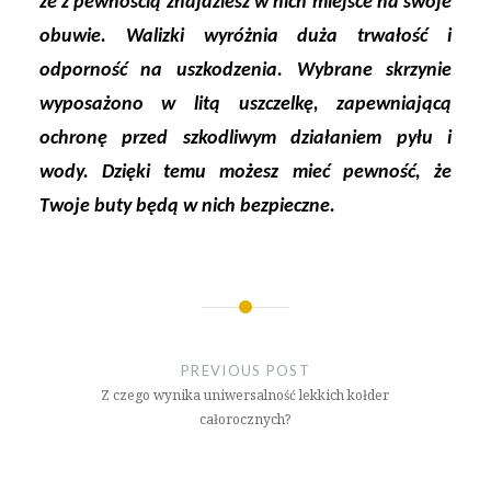
że z pewnością znajdziesz w nich miejsce na swoje
obuwie. Walizki wyróżnia duża trwałość i
odporność na uszkodzenia. Wybrane skrzynie
wyposażono w litą uszczelkę, zapewniającą
ochronę przed szkodliwym działaniem pyłu i
wody. Dzięki temu możesz mieć pewność, że
Twoje buty będą w nich bezpieczne.
Nawigacja
wpisu
PREVIOUS POST
Z czego wynika uniwersalność lekkich kołder
całorocznych?