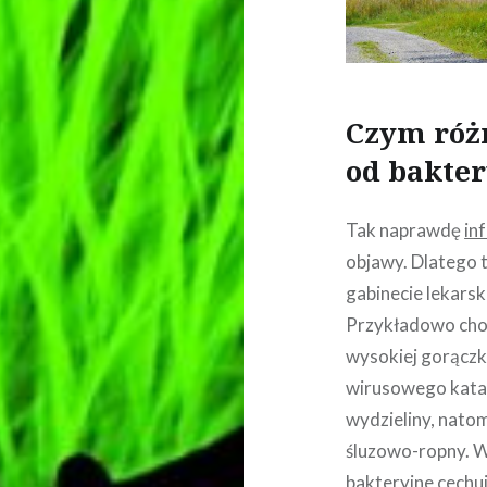
Czym różn
od bakter
Tak naprawdę
in
objawy. Dlatego 
gabinecie lekarsk
Przykładowo chor
wysokiej gorączki
wirusowego katar
wydzieliny, natom
śluzowo-ropny. W
bakteryjne cechu