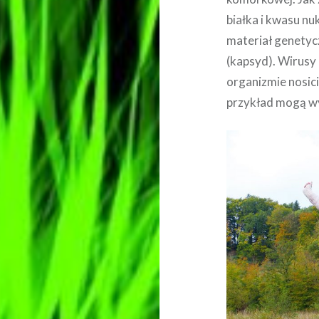
białka i kwasu n
materiał genetyc
(kapsyd). Wirusy
organizmie nosici
przykład mogą w