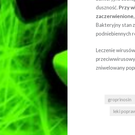
duszność.
Przy w
zaczerwienione, 
Bakteryjny stan 
podniebiennych r
Leczenie wirusów
przeciwwirusowyc
zniwelowany popr
groprinosin
leki popra