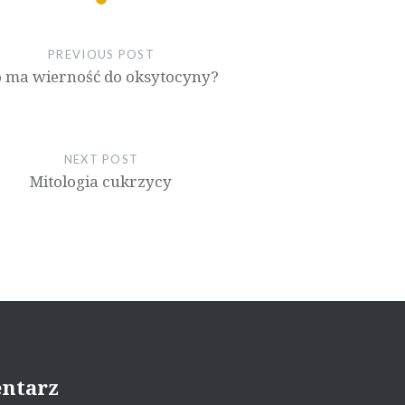
PREVIOUS POST
 ma wierność do oksytocyny?
NEXT POST
Mitologia cukrzycy
entarz