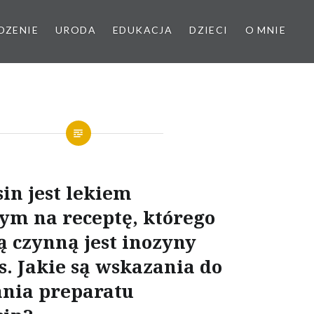
DZENIE
URODA
EDUKACJA
DZIECI
O MNIE
in jest lekiem
m na receptę, którego
ą czynną jest inozyny
. Jakie są wskazania do
ania preparatu