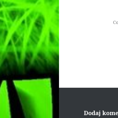
Nawigacja
wpisu
Co
Dodaj kom