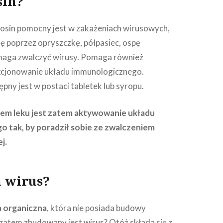
sin?
osin pomocny jest w zakażeniach wirusowych,
ię poprzez opryszczkę, półpasiec, ospę
maga zwalczyć wirusy. Pomaga również
kcjonowanie układu immunologicznego.
pny jest w postaci tabletek lub syropu.
m leku jest zatem aktywowanie układu
 tak, by poradził sobie ze zwalczeniem
j.
a wirus?
a organiczna
, która nie posiada budowy
zatem zbudowany jest wirus? Otóż składa się z