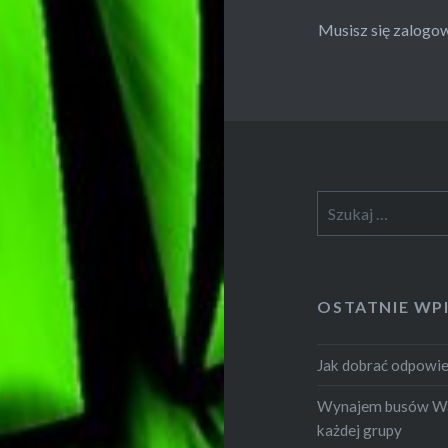
Musisz się
zalogo
Szukaj:
OSTATNIE WP
Jak dobrać odpowie
Wynajem busów War
każdej grupy