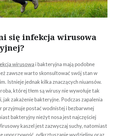
i się infekcja wirusowa
yjnej?
fekcja wirusowa
i bakteryjna mają podobne
też zawsze warto skonsultować swój stan w
im. Istnieje jednak kilka znaczących niuansów.
oba, której tłem są wirusy nie wywołuje tak
, jak zakażenie bakteryjne. Podczas zapalenia
 przyjmuje postać wodnistej i bezbarwnej
iast bakteryjny nieżyt nosa jest najczęściej
irusowy kaszel jest zazwyczaj suchy, natomiast
je uporczywość, odkrztuszanie wydzieliny oraz