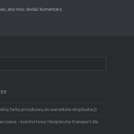
wać
, aby móc dodać komentarz.
ISY
dnią farbę proszkową do warunków eksploatacji
szawa – komfortowy i bezpieczny transport dla