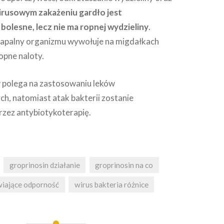
irusowym zakażeniu gardło jest
bolesne, lecz nie ma ropnej wydzieliny
.
zapalny organizmu wywołuje na migdałkach
opne naloty.
 polega na zastosowaniu leków
h, natomiast atak bakterii zostanie
zez antybiotykoterapię.
groprinosin działanie
groprinosin na co
wiające odporność
wirus bakteria różnice