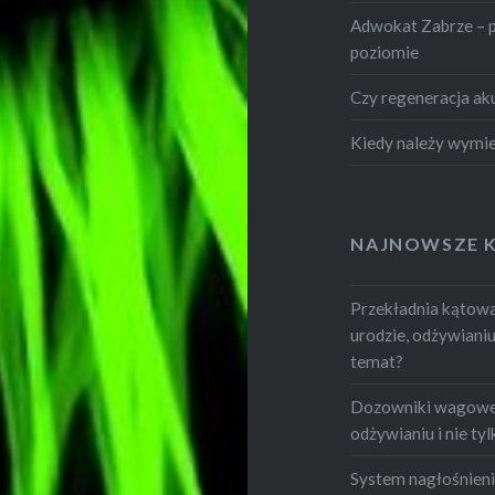
Adwokat Zabrze – 
poziomie
Czy regeneracja ak
Kiedy należy wymie
NAJNOWSZE 
Przekładnia kątowa.
urodzie, odżywianiu i
temat?
Dozowniki wagowe -
odżywianiu i nie tylk
System nagłośnienia