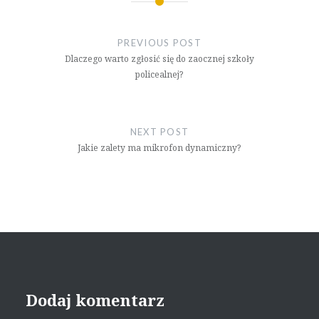
Nawigacja
wpisu
PREVIOUS POST
Dlaczego warto zgłosić się do zaocznej szkoły
policealnej?
NEXT POST
Jakie zalety ma mikrofon dynamiczny?
Dodaj komentarz