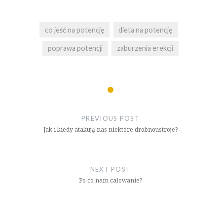
co jeść na potencję
dieta na potencję
poprawa potencji
zaburzenia erekcji
Nawigacja
wpisu
PREVIOUS POST
Jak i kiedy atakują nas niektóre drobnoustroje?
NEXT POST
Po co nam całowanie?