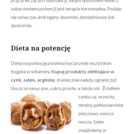
prącia leczących substancji. Innym sposobem walki z
zaburzeniami potencji jest terapia hormonalna. Podaje
się wówczas androgeny doustnie, domięśniowo lub
doskórnie.
Dieta na potencję
Dieta na potencję powinna być przede wszystkim
bogata w witaminy.
Kupuj produkty obfitujące w
cynk, selen, argininę
. Koniecznie należy ograniczyć
tłuszcze nasycone, cukry proste, a także sól.
Źródłem
cynku są: orzechy,
otręby, pełnoziarniste
pieczywo, owoce
morza. Selen
znajdziemy w