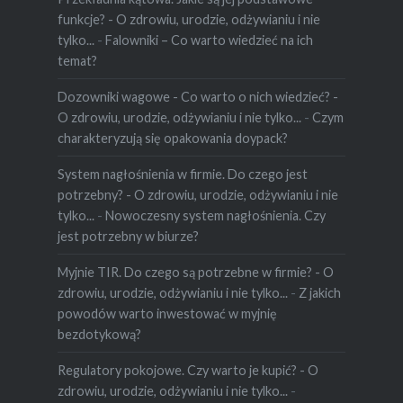
funkcje? - O zdrowiu, urodzie, odżywianiu i nie
tylko...
-
Falowniki – Co warto wiedzieć na ich
temat?
Dozowniki wagowe - Co warto o nich wiedzieć? -
O zdrowiu, urodzie, odżywianiu i nie tylko...
-
Czym
charakteryzują się opakowania doypack?
System nagłośnienia w firmie. Do czego jest
potrzebny? - O zdrowiu, urodzie, odżywianiu i nie
tylko...
-
Nowoczesny system nagłośnienia. Czy
jest potrzebny w biurze?
Myjnie TIR. Do czego są potrzebne w firmie? - O
zdrowiu, urodzie, odżywianiu i nie tylko...
-
Z jakich
powodów warto inwestować w myjnię
bezdotykową?
Regulatory pokojowe. Czy warto je kupić? - O
zdrowiu, urodzie, odżywianiu i nie tylko...
-