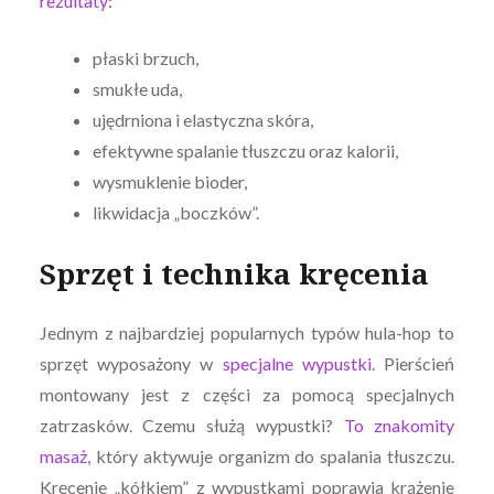
rezultaty:
płaski brzuch,
smukłe uda,
ujędrniona i elastyczna skóra,
efektywne spalanie tłuszczu oraz kalorii,
wysmuklenie bioder,
likwidacja „boczków”.
Sprzęt i technika kręcenia
Jednym z najbardziej popularnych typów hula-hop to
sprzęt wyposażony w
specjalne wypustki
. Pierścień
montowany jest z części za pomocą specjalnych
zatrzasków. Czemu służą wypustki?
To znakomity
masaż
, który aktywuje organizm do spalania tłuszczu.
Kręcenie „kółkiem” z wypustkami poprawia krążenie