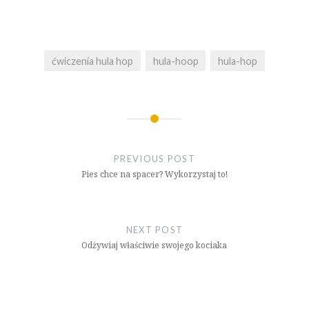
ćwiczenia hula hop
hula-hoop
hula-hop
Nawigacja
wpisu
PREVIOUS POST
Pies chce na spacer? Wykorzystaj to!
NEXT POST
Odżywiaj właściwie swojego kociaka