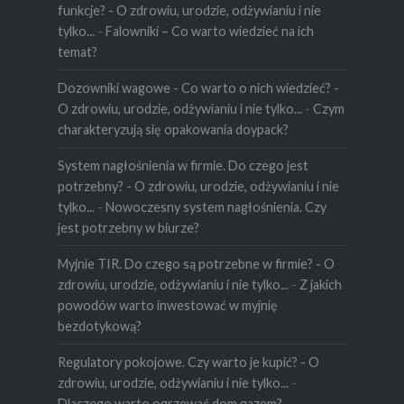
funkcje? - O zdrowiu, urodzie, odżywianiu i nie
tylko...
-
Falowniki – Co warto wiedzieć na ich
temat?
Dozowniki wagowe - Co warto o nich wiedzieć? -
O zdrowiu, urodzie, odżywianiu i nie tylko...
-
Czym
charakteryzują się opakowania doypack?
System nagłośnienia w firmie. Do czego jest
potrzebny? - O zdrowiu, urodzie, odżywianiu i nie
tylko...
-
Nowoczesny system nagłośnienia. Czy
jest potrzebny w biurze?
Myjnie TIR. Do czego są potrzebne w firmie? - O
zdrowiu, urodzie, odżywianiu i nie tylko...
-
Z jakich
powodów warto inwestować w myjnię
bezdotykową?
Regulatory pokojowe. Czy warto je kupić? - O
zdrowiu, urodzie, odżywianiu i nie tylko...
-
Dlaczego warto ogrzewać dom gazem?