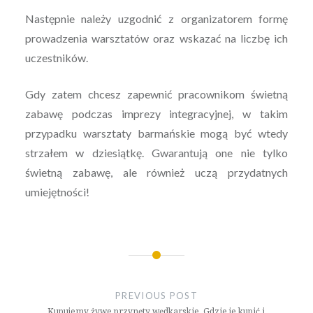
Następnie należy uzgodnić z organizatorem formę
prowadzenia warsztatów oraz wskazać na liczbę ich
uczestników.
Gdy zatem chcesz zapewnić pracownikom świetną
zabawę podczas imprezy integracyjnej, w takim
przypadku warsztaty barmańskie mogą być wtedy
strzałem w dziesiątkę. Gwarantują one nie tylko
świetną zabawę, ale również uczą przydatnych
umiejętności!
Nawigacja
wpisu
PREVIOUS POST
Kupujemy żywe przynęty wędkarskie. Gdzie je kupić i