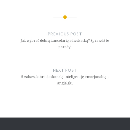
Nawigacja
wpisu
PREVIOUS POST
Jak wybrać dobrą kancelarię adwokacką? Sprawdź te
porady!
NEXT POST
5 zabaw, które doskonalą inteligencję emocjonalną i
angielski