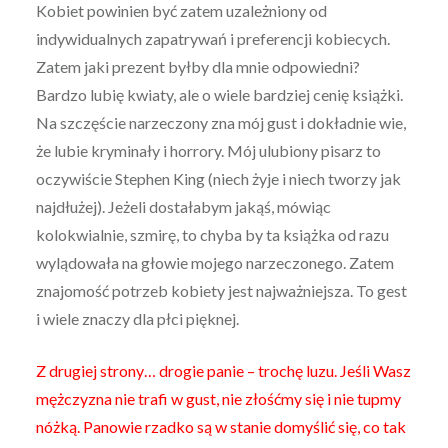
Kobiet powinien być zatem uzależniony od
indywidualnych zapatrywań i preferencji kobiecych.
Zatem jaki prezent byłby dla mnie odpowiedni?
Bardzo lubię kwiaty, ale o wiele bardziej cenię książki.
Na szczęście narzeczony zna mój gust i dokładnie wie,
że lubie kryminały i horrory. Mój ulubiony pisarz to
oczywiście Stephen King (niech żyje i niech tworzy jak
najdłużej). Jeżeli dostałabym jakąś, mówiąc
kolokwialnie, szmirę, to chyba by ta książka od razu
wylądowała na głowie mojego narzeczonego. Zatem
znajomość potrzeb kobiety jest najważniejsza. To gest
i wiele znaczy dla płci pięknej.
Z drugiej strony… drogie panie – trochę luzu. Jeśli Wasz
mężczyzna nie trafi w gust, nie złośćmy się i nie tupmy
nóżką. Panowie rzadko są w stanie domyślić się, co tak