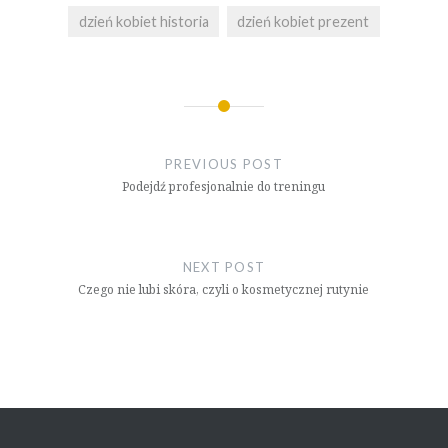
dzień kobiet historia
dzień kobiet prezent
Nawigacja
wpisu
PREVIOUS POST
Podejdź profesjonalnie do treningu
NEXT POST
Czego nie lubi skóra, czyli o kosmetycznej rutynie