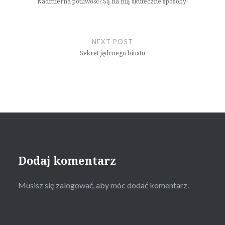
Nadmierna potliwość? Są na nią skuteczne sposoby!
NEXT POST
Sekret jędrnego biustu
Dodaj komentarz
Musisz się
zalogować
, aby móc dodać komentarz.